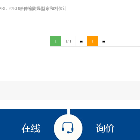
PRL-F7ED轴伸缩防爆型东和料位计
1
1/ 1
1