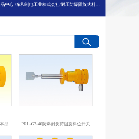
产品中心
/
东和制电工业株式会社
/
耐压防爆阻旋式料位开关(d2G4)
基本型
PRL-G7-40防爆耐负荷阻旋料位开关