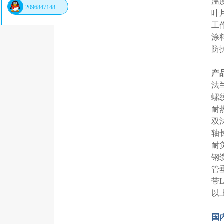
温度
2096847148
叶片
工作
涂料色
防护等
产
法兰
螺纹
耐热
双法
轴长
耐负
钢
管垂
带L
以上
国