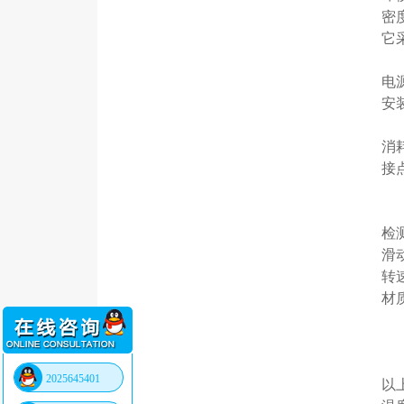
密
它
电源电
安装
消耗
接点
D
P
检测力
滑动力
转速 
材质
Ho
轴
Sh
2025645401
以